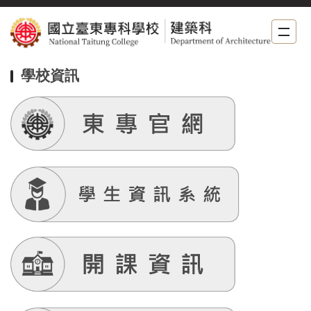
跳
到
主
要
學校資訊
內
容
區