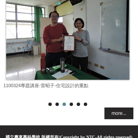
1100324專題講座-雷昭子-住宅設計的重點
1
more...
國立臺東專科學校 版權所有(Copyright by NTC-All rights reserved)